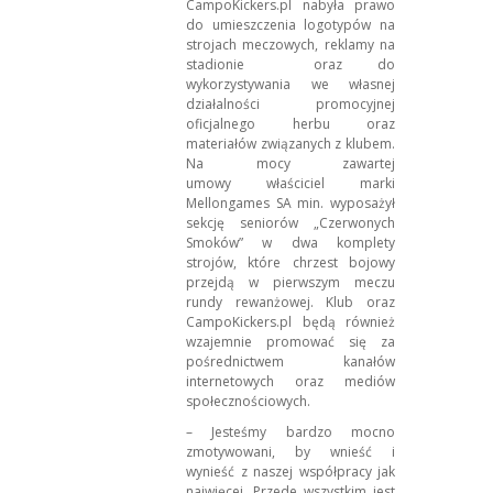
CampoKickers.pl nabyła prawo
do umieszczenia logotypów na
strojach meczowych, reklamy na
stadionie oraz do
wykorzystywania we własnej
działalności promocyjnej
oficjalnego herbu oraz
materiałów związanych z klubem.
Na mocy zawartej
umowy właściciel marki
Mellongames SA min. wyposażył
sekcję seniorów „Czerwonych
Smoków” w dwa komplety
strojów, które chrzest bojowy
przejdą w pierwszym meczu
rundy rewanżowej. Klub oraz
CampoKickers.pl będą również
wzajemnie promować się za
pośrednictwem kanałów
internetowych oraz mediów
społecznościowych.
– Jesteśmy bardzo mocno
zmotywowani, by wnieść i
wynieść z naszej współpracy jak
najwięcej. Przede wszystkim jest