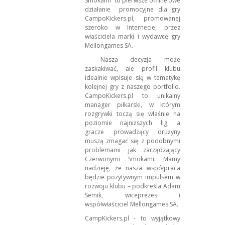
Smokami” to pierwsze offline’owe
działanie promocyjne dla gry
CampoKickers.pl, promowanej
szeroko w Internecie, przez
właściciela marki i wydawcę gry
Mellongames SA.
– Nasza decyzja może
zaskakiwać, ale profil klubu
idealnie wpisuje się w tematykę
kolejnej gry z naszego portfolio.
CampoKickers.pl to unikalny
manager piłkarski, w którym
rozgrywki toczą się właśnie na
poziomie najniższych lig, a
gracze prowadzący drużyny
muszą zmagać się z podobnymi
problemami jak zarządzający
Czerwonymi Smokami. Mamy
nadzieję, że nasza współpraca
będzie pozytywnym impulsem w
rozwoju klubu – podkreśla Adam
Semik, wiceprezes i
współwłaściciel Mellongames SA.
CampKickers.pl - to wyjątkowy