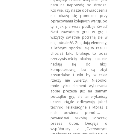
nam na naprawdę po drodze.
Kto wie, czy nasze doświadczenia
nie okażą się pomocne przy
opracowaniu kolejnych wersji, po
tym jak pierwsza podbije świat?
Nasi zawodnicy grali w grę i
wszyscy świetnie potrafią się w
niej odnaleźć. Znajdują elementy,
z którymi spotkali się w realu i
chociaż kilku brakuje, to poza
rzeczywistością lokalną i tak nie
nadają się do fikcji
komputerowej, bo są zbyt
absurdalne i nikt by w takie
rzeczy nie uwierzył. Niepokoi
mnie tylko element wybierania
sobie prezesa już na samym
początku gry, ale amerykańscy
uczeni ciągle odkrywają jakieś
techniki relaksacyjne i któraś z
nich powinna pomóc… -
powiedział Mikołaj Sobczak,
prezes klubu. Decyzja o
współpracy z „Czerwonymi