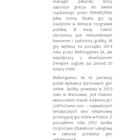
manager piłkarski, który
zaprasza gracza do świata
rządzonego przez PRAWDZIWĄ
piłkę nożną. Realia gry są
osadzone w klimacie rozgrywek
polskiej B klasy. Całość
okraszona jest nietuzinkowym
humorem i zadziorną grafiką. W
grę wydaną na początku 2014
roku przez Mellongames SA, we
współpracy z developerem
Devspire zagrało już ponad 20
tysięcy osób.
Mellongames SA to pierwszy
polski wydawca darmowych gier
online. Spółka powstała w 2010
roku w Warszawie, jest również
właścicielem marek Ad4mmo.pl i
LinkToGame.com – największych
tematycznych sieci reklamowej
promującej gry online w Polsce. Z
początkiem roku 2012 spółka
rozpoczęła działalność usługową
w zakresie produkcji gier
reklamowych.